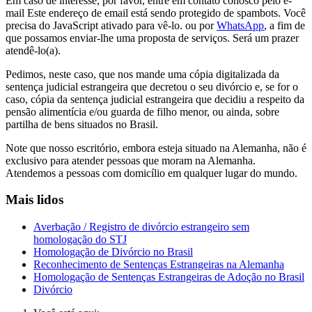
Em caso de interesse, por favor, entre em contato conosco pelo e-
mail
Este endereço de email está sendo protegido de spambots. Você
precisa do JavaScript ativado para vê-lo.
ou por
WhatsApp
, a fim de
que possamos enviar-lhe uma proposta de serviços. Será um prazer
atendê-lo(a).
Pedimos, neste caso, que nos mande uma cópia digitalizada da
sentença judicial estrangeira que decretou o seu divórcio e, se for o
caso, cópia da sentença judicial estrangeira que decidiu a respeito da
pensão alimentícia e/ou guarda de filho menor, ou ainda, sobre
partilha de bens situados no Brasil.
Note que nosso escritório, embora esteja situado na Alemanha, não é
exclusivo para atender pessoas que moram na Alemanha.
Atendemos a pessoas com domicílio em qualquer lugar do mundo.
Mais lidos
Averbação / Registro de divórcio estrangeiro sem
homologação do STJ
Homologação de Divórcio no Brasil
Reconhecimento de Sentenças Estrangeiras na Alemanha
Homologação de Sentenças Estrangeiras de Adoção no Brasil
Divórcio