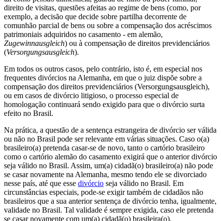
direito de visitas, questões afeitas ao regime de bens (como, por
exemplo, a decisão que decide sobre partilha decorrente de
comunhão parcial de bens ou sobre a compensação dos acréscimos
patrimoniais adquiridos no casamento - em alemão,
Zugewinnausgleich
) ou à compensação de direitos previdenciários
(
Versorgungsausgleich
).
Em todos os outros casos, pelo contrário, isto é, em especial nos
frequentes divórcios na Alemanha, em que o juiz dispõe sobre a
compensação dos direitos previdenciários (Versorgungsausgleich),
ou em casos de divórcio litigioso, o processo especial de
homologação continuará sendo exigido para que o divórcio surta
efeito no Brasil.
Na prática, a questão de a sentença estrangeira de divórcio ser válida
ou não no Brasil pode ser relevante em várias situações. Caso o(a)
brasileiro(a) pretenda casar-se de novo, tanto o cartório brasileiro
como o cartório alemão do casamento exigirá que o anterior divórcio
seja válido no Brasil. Assim, um(a) cidadã(o) brasileiro(a) não pode
se casar novamente na Alemanha, mesmo tendo ele se divorciado
nesse país, até que esse
divórcio
seja válido no Brasil. Em
circunstâncias especiais, pode-se exigir também de cidadãos não
brasileiros que a sua anterior sentença de divórcio tenha, igualmente,
validade no Brasil. Tal validade é sempre exigida, caso ele pretenda
se casar novamente com um(a) cidadã(o) brasileira(o).