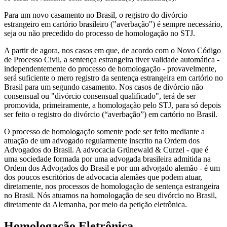
Para um novo casamento no Brasil, o registro do divórcio
estrangeiro em cartório brasileiro ("averbação") é sempre necessário,
seja ou não precedido do processo de homologação no STJ.
A partir de agora, nos casos em que, de acordo com o Novo Código
de Processo Civil, a sentença estrangeira tiver validade automática -
independentemente do processo de homologação - provavelmente,
será suficiente o mero registro da sentença estrangeira em cartório no
Brasil para um segundo casamento. Nos casos de divórcio não
consensual ou "divórcio consensual qualificado", terá de ser
promovida, primeiramente, a homologação pelo STJ, para só depois
ser feito o registro do divórcio (“averbação”) em cartório no Brasil.
O processo de homologação somente pode ser feito mediante a
atuação de um advogado regularmente inscrito na Ordem dos
Advogados do Brasil. A advocacia Grünewald & Curzel - que é
uma sociedade formada por uma advogada brasileira admitida na
Ordem dos Advogados do Brasil e por um advogado alemão -
é um
dos poucos escritórios de advocacia alemães
que podem atuar,
diretamente, nos processos de homologação de sentença estrangeira
no Brasil. Nós atuamos na homologação de seu divórcio no Brasil,
diretamente da Alemanha, por meio da petição eletrônica.
Homologação Eletrônica